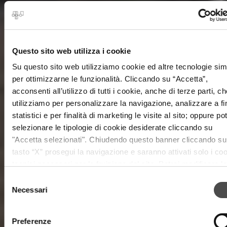
Questo sito web utilizza i cookie
Su questo sito web utilizziamo cookie ed altre tecnologie simi
per ottimizzarne le funzionalità. Cliccando su “Accetta”,
acconsenti all’utilizzo di tutti i cookie, anche di terze parti, ch
utilizziamo per personalizzare la navigazione, analizzare a fi
statistici e per finalità di marketing le visite al sito; oppure pot
selezionare le tipologie di cookie desiderate cliccando su
"Accetta selezionati". Chiudendo questo banner cliccando su
tasto “X” prosegui la navigazione e saranno attivati solo i co
tecnici necessari per la fruizione del sito. Potrai modificare le
preferenze in ogni momento mediante il link “Impostazione d
Selezione
cookie” a fine pagina. Per ulteriori informazioni ti invitiamo a
Necessari
del
prendere visione della
Cookie Policy
.
consenso
Preferenze