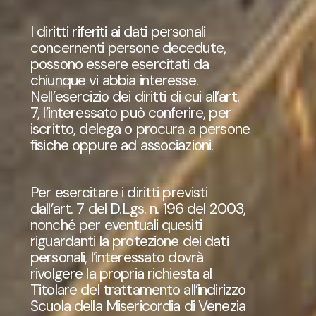
I diritti riferiti ai dati personali
concernenti persone decedute,
possono essere esercitati da
chiunque vi abbia interesse.
Nell’esercizio dei diritti di cui all’art.
7, l’interessato può conferire, per
iscritto, delega o procura a persone
fisiche oppure ad associazioni.
Per esercitare i diritti previsti
dall’art. 7 del D.Lgs. n. 196 del 2003,
nonché per eventuali quesiti
riguardanti la protezione dei dati
personali, l’interessato dovrà
rivolgere la propria richiesta al
Titolare del trattamento all’indirizzo
Scuola della Misericordia di Venezia