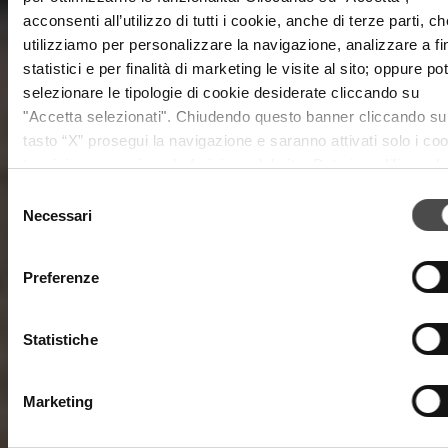
acconsenti all’utilizzo di tutti i cookie, anche di terze parti, ch
utilizziamo per personalizzare la navigazione, analizzare a fi
statistici e per finalità di marketing le visite al sito; oppure pot
selezionare le tipologie di cookie desiderate cliccando su
"Accetta selezionati". Chiudendo questo banner cliccando su
tasto “X” prosegui la navigazione e saranno attivati solo i co
tecnici necessari per la fruizione del sito. Potrai modificare le
tue preferenze in ogni momento mediante il link “Impostazio
Selezione
dei cookie” a fine pagina. Per ulteriori informazioni ti invitiam
Necessari
del
prendere visione della
Cookie Policy
.
consenso
Preferenze
Statistiche
Marketing