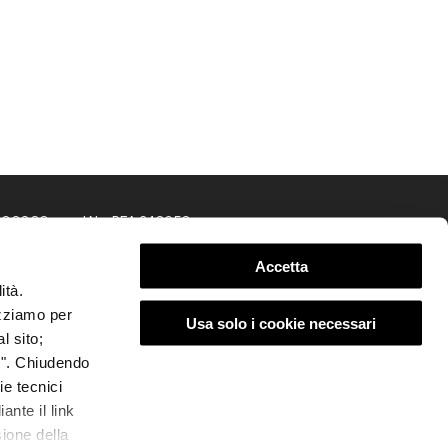
,000.00 euro | No. REA 348650
Accetta
ità.
lizziamo per
Usa solo i cookie necessari
l sito;
ti". Chiudendo
ie tecnici
ante il link
sione della