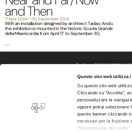
and Then
17 April 2024
30 September 2024
With an installation designed by architect Tadao Ando,
the exhibition is mounted in the historic Scuola Grande
della Misericordia from April 17 to September 30,
…
Tax Code 03906690270 | VAT N
Questo sito web utilizza i
Su questo sito web utilizzi
Cliccando su “Accetta”, acco
personalizzare la navigazione
oppure potrai selezionare 
questo banner cliccando sul
necessari per la fruizione 
“Impostazione dei cookie” a