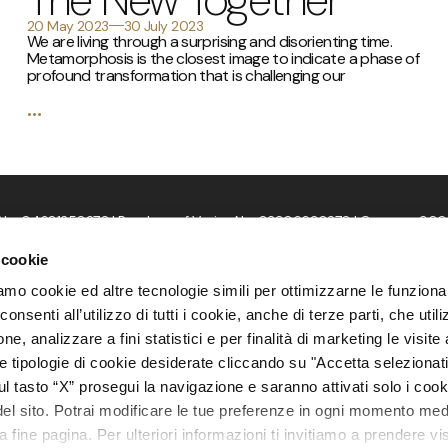
20 May 2023
30 July 2023
We are living through a surprising and disorienting time.
Metamorphosis is the closest image to indicate a phase of
profound transformation that is challenging our
…
o. 04681350270 | Reg. Imp. of Venice No. 03906690270 | Cap. soc. 900
Legal info
Transparency
Privacy policy
Cookies policy
Cookies settings
Powered by
Attiva.it
– VENEZIA
 cookie
amo cookie ed altre tecnologie simili per ottimizzarne le funzional
nsenti all’utilizzo di tutti i cookie, anche di terze parti, che uti
, analizzare a fini statistici e per finalità di marketing le visite a
le tipologie di cookie desiderate cliccando su "Accetta seleziona
 tasto “X” prosegui la navigazione e saranno attivati solo i cook
del sito. Potrai modificare le tue preferenze in ogni momento medi
 fine pagina. Per ulteriori informazioni ti invitiamo a prendere vi