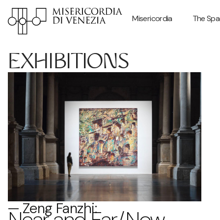
Misericordia
The Spa
EXHIBITIONS
— Zeng Fanzhi:
Near and Far/Now