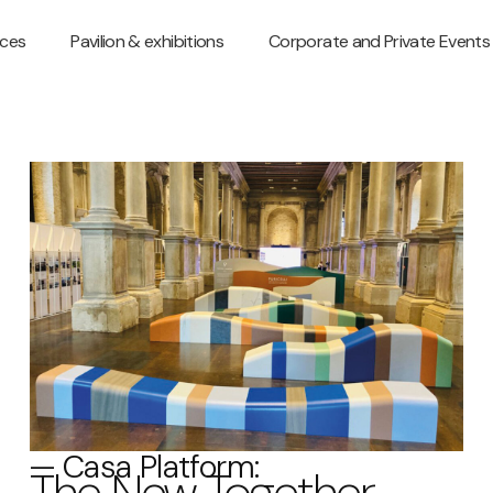
ces
Pavilion & exhibitions
Corporate and Private Events
— Casa Platform:
The New Together